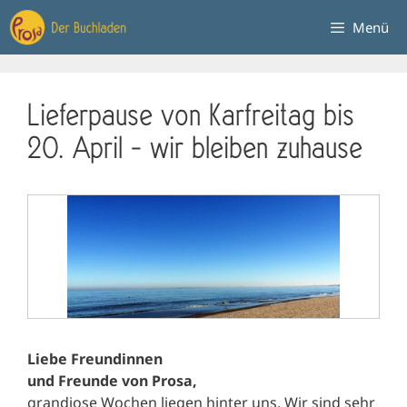
Zum
Menü
Inhalt
springen
Lieferpause von Karfreitag bis
20. April – wir bleiben zuhause
Liebe Freundinnen
und Freunde von Prosa,
grandiose Wochen liegen hinter uns. Wir sind sehr