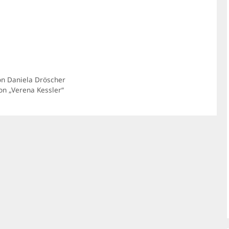
on Daniela Dröscher
on „Verena Kessler“