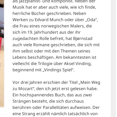
als Jazzpianist- und komponist. Neben der
Musik hat er aber auch viele, wie ich finde,
herrliche Bücher geschrieben. Neben
Werken zu Edvard Munch oder über „Oda“,
die Frau eines norwegischen Malers, die
sich im 19. Jahrhundert aus der ihr
zugedachten Rolle befreit, hat Bjørnstad
auch viele Romane geschrieben, die sich mit
ihm selbst oder mit den Themen seines
Lebens beschäftigen. Am bekanntesten ist
vielleicht die Trilogie über Aksel Vinding,
beginnend mit „Vindings Spiel“.
Vor drei Jahren erschien der Titel „Mein Weg
zu Mozart“, den ich jetzt erst gelesen habe.
Ein hochspannendes Buch, das aus zwei
Strängen besteht, die sich durchaus
berühren oder Parallelitäten aufweisen. Der
eine Strang erzählt nämlich tatsächlich von